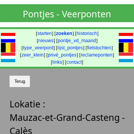
Pontjes - Veerponten
[
starten
] [
zoeken
] [
historisch
]
[
nieuws
] [
pontje_vd_maand
]
[
type_veerpont
] [
lijst_pontjes
] [
fietstochten
]
[
zeer_klein
] [
privé_pontjes
] [
reclameponten
]
[
links
] [
contact
]
Lokatie :
Mauzac-et-Grand-Casteng -
Calès