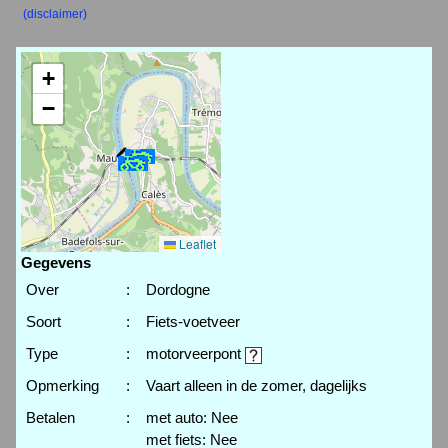
(disclaimer)
+
−
Leaflet
Gegevens
Over
:
Dordogne
Soort
:
Fiets-voetveer
Type
:
motorveerpont
Opmerking
:
Vaart alleen in de zomer, dagelijks
Betalen
:
met auto: Nee
met fiets: Nee