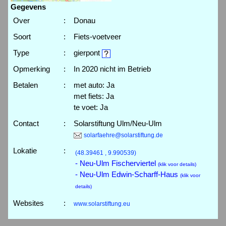
Gegevens
Over
:
Donau
Soort
:
Fiets-voetveer
Type
:
gierpont
Opmerking
:
In 2020 nicht im Betrieb
Betalen
:
met auto: Ja
met fiets: Ja
te voet: Ja
Contact
:
Solarstiftung Ulm/Neu-Ulm
solarfaehre@solarstiftung.de
Lokatie
:
(48.39461 , 9.990539)
- Neu-Ulm Fischerviertel
(klik voor details)
- Neu-Ulm Edwin-Scharff-Haus
(klik voor
details)
Websites
:
www.solarstiftung.eu