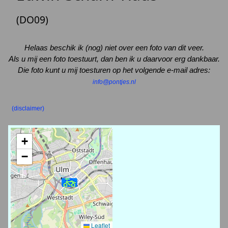
(DO09)
Helaas beschik ik (nog) niet over een foto van dit veer.
Als u mij een foto toestuurt, dan ben ik u daarvoor erg dankbaar.
Die foto kunt u mij toesturen op het volgende e-mail adres:
info@pontjes.nl
(disclaimer)
+
−
Leaflet