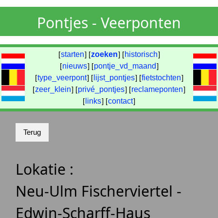
Pontjes - Veerponten
[
starten
] [
zoeken
] [
historisch
]
[
nieuws
] [
pontje_vd_maand
]
[
type_veerpont
] [
lijst_pontjes
] [
fietstochten
]
[
zeer_klein
] [
privé_pontjes
] [
reclameponten
]
[
links
] [
contact
]
Lokatie :
Neu-Ulm Fischerviertel -
Edwin-Scharff-Haus