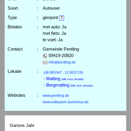
Soort
:
Autoveer
Type
:
gierpont
Betalen
:
met auto: Ja
met fiets: Ja
te voet: Ja
Contact
:
Gemeinde Pentling
09419-20820
info@pentling.de
Lokatie
:
(48.965347 , 12.003719)
- Matting
(klik voor details)
- Bergmatting
(klik voor details)
Websites
:
www.pentling.de
www.ostbayern-tourismus.de
Ganzes Jahr