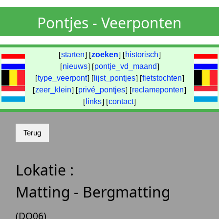
Pontjes - Veerponten
[
starten
] [
zoeken
] [
historisch
]
[
nieuws
] [
pontje_vd_maand
]
[
type_veerpont
] [
lijst_pontjes
] [
fietstochten
]
[
zeer_klein
] [
privé_pontjes
] [
reclameponten
]
[
links
] [
contact
]
Lokatie :
Matting - Bergmatting
(DO06)