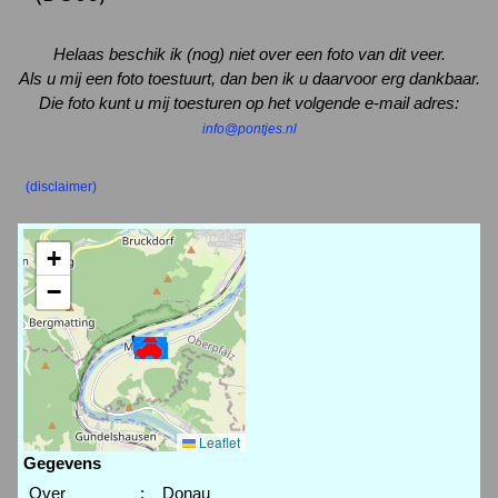
Helaas beschik ik (nog) niet over een foto van dit veer.
Als u mij een foto toestuurt, dan ben ik u daarvoor erg dankbaar.
Die foto kunt u mij toesturen op het volgende e-mail adres:
info@pontjes.nl
(disclaimer)
+
−
Leaflet
Gegevens
Over
:
Donau