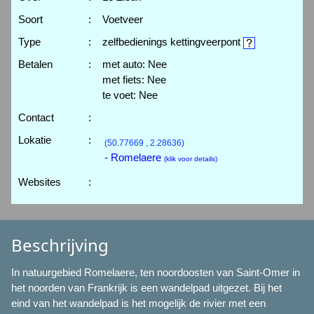
Soort
:
Voetveer
Type
:
zelfbedienings kettingveerpont
Betalen
:
met auto: Nee
met fiets: Nee
te voet: Nee
Contact
:
Lokatie
:
(50.77669 , 2.28636)
- Romelaere
(klik voor details)
Websites
:
Beschrijving
In natuurgebied Romelaere, ten noordoosten van Saint-Omer in
het noorden van Frankrijk is een wandelpad uitgezet. Bij het
eind van het wandelpad is het mogelijk de rivier met een