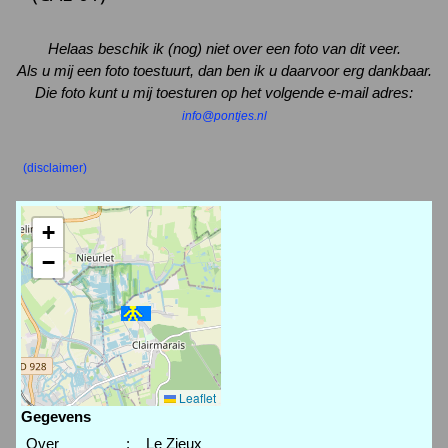
Helaas beschik ik (nog) niet over een foto van dit veer.
Als u mij een foto toestuurt, dan ben ik u daarvoor erg dankbaar.
Die foto kunt u mij toesturen op het volgende e-mail adres:
info@pontjes.nl
(disclaimer)
+
−
Leaflet
Gegevens
Over
:
Le Zieux