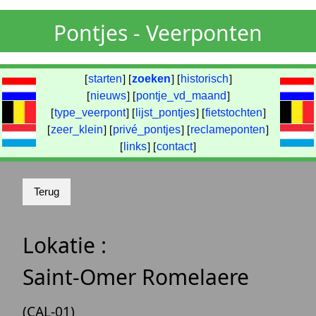
Pontjes - Veerponten
[
starten
] [
zoeken
] [
historisch
]
[
nieuws
] [
pontje_vd_maand
]
[
type_veerpont
] [
lijst_pontjes
] [
fietstochten
]
[
zeer_klein
] [
privé_pontjes
] [
reclameponten
]
[
links
] [
contact
]
Lokatie :
Saint-Omer Romelaere
(CAL-01)