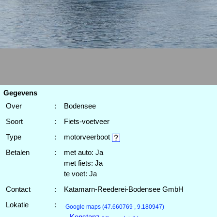
Gegevens
Over
:
Bodensee
Soort
:
Fiets-voetveer
Type
:
motorveerboot
Betalen
:
met auto: Ja
met fiets: Ja
te voet: Ja
Contact
:
Katamarn-Reederei-Bodensee GmbH
Lokatie
:
Google maps
(47.660769 , 9.180947)
- Konstanz