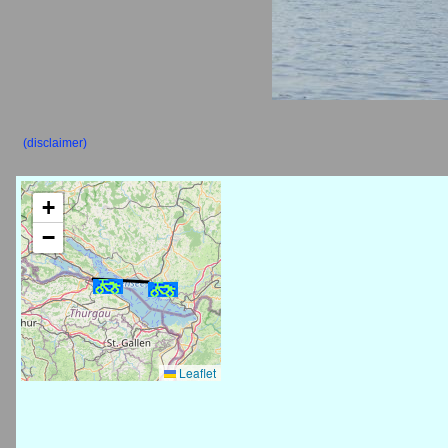
(disclaimer)
+
−
Leaflet