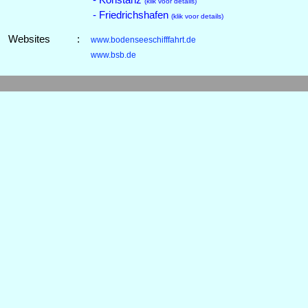
(klik voor details)
- Friedrichshafen
(klik voor details)
Websites
:
www.bodenseeschifffahrt.de
www.bsb.de