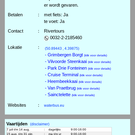
er wordt gevaren.
Betalen
:
met fiets: Ja
te voet: Ja
Contact
:
Rivertours
0032-2-2185460
Lokatie
:
(50.89443 , 4.39875)
- Grimbergen Borgt
(klik voor details)
- Vilvoorde Steenkaai
(klik voor details)
- Park Drie Fonteinen
(klik voor details)
- Cruise Terminal
(klik voor details)
- Heembeekkaai
(klik voor details)
- Van Praetbrug
(klik voor details)
- Sainctelette
(klik voor details)
Websites
:
waterbus.eu
Vaartijden
(disclaimer)
7 juli t/m 14 aug.
:
dagelijks
9:00-16:00
15 aug. t/m 31 okt.
:
ma t/m vr
9:00-16:00