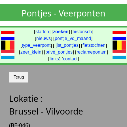
Pontjes - Veerponten
[
starten
] [
zoeken
] [
historisch
]
[
nieuws
] [
pontje_vd_maand
]
[
type_veerpont
] [
lijst_pontjes
] [
fietstochten
]
[
zeer_klein
] [
privé_pontjes
] [
reclameponten
]
[
links
] [
contact
]
Lokatie :
Brussel - Vilvoorde
(BE-046)