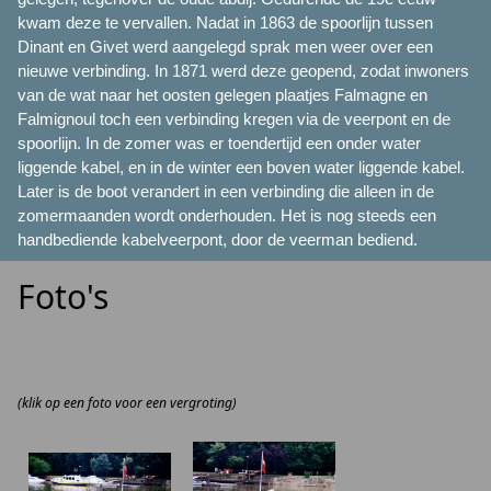
kwam deze te vervallen. Nadat in 1863 de spoorlijn tussen
Dinant en Givet werd aangelegd sprak men weer over een
nieuwe verbinding. In 1871 werd deze geopend, zodat inwoners
van de wat naar het oosten gelegen plaatjes Falmagne en
Falmignoul toch een verbinding kregen via de veerpont en de
spoorlijn. In de zomer was er toendertijd een onder water
liggende kabel, en in de winter een boven water liggende kabel.
Later is de boot verandert in een verbinding die alleen in de
zomermaanden wordt onderhouden. Het is nog steeds een
handbediende kabelveerpont, door de veerman bediend.
Foto's
(klik op een foto voor een vergroting)