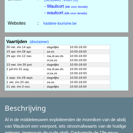
- Waulsort
(klik voor details)
- waulsort
(klik voor details)
Websites
:
hastiere-tourisme.be
Vaartijden
(disclaimer)
30 mrt. t/m 14 apr.
:
dagelijks
10:00-18:00
15 apr. t/m 28 apr.
:
za-zo
10:00-18:00
29 apr. t/m 12 mei.
:
ma,di,wo,do
10:00-18:00
vr,za,zo
10:00-19:00
13 mei. t/m 30 juni
:
dagelijks
10:00-18:00
1 juli t/m 31 aug.
:
ma,di,wo,do
10:00-18:00
vr,za,zo
10:00-19:00
1 sept. t/m 29 sept.
:
dagelijks
10:00-18:00
1 okt. t/m 20 okt.
:
za-zo
10:00-18:00
21 okt. t/m 3 nov.
:
dagelijks
10:00-18:00
Beschrijving
Al in de middeleeuwen exploiteerden de monniken van de abdij
van Waulsort een veerpont, iets stroomafwaarts van de huidige
gelegen, tegenover de oude abdij. Gedurende de 19e eeuw