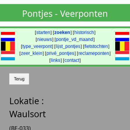
Pontjes - Veerponten
[
starten
] [
zoeken
] [
historisch
]
[
nieuws
] [
pontje_vd_maand
]
[
type_veerpont
] [
lijst_pontjes
] [
fietstochten
]
[
zeer_klein
] [
privé_pontjes
] [
reclameponten
]
[
links
] [
contact
]
Lokatie :
Waulsort
(BE-033)