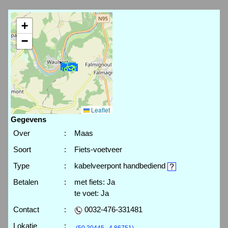
+
−
Leaflet
Gegevens
Over
:
Maas
Soort
:
Fiets-voetveer
Type
:
kabelveerpont handbediend
Betalen
:
met fiets: Ja
te voet: Ja
Contact
:
0032-476-331481
Lokatie
:
(50.20445 , 4.86751)