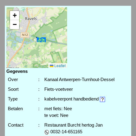
+
−
Leaflet
Gegevens
Over
:
Kanaal Antwerpen-Turnhout-Dessel
Soort
:
Fiets-voetveer
Type
:
kabelveerpont handbediend
Betalen
:
met fiets: Nee
te voet: Nee
Contact
:
Restaurant Burcht hertog Jan
0032-14-651165