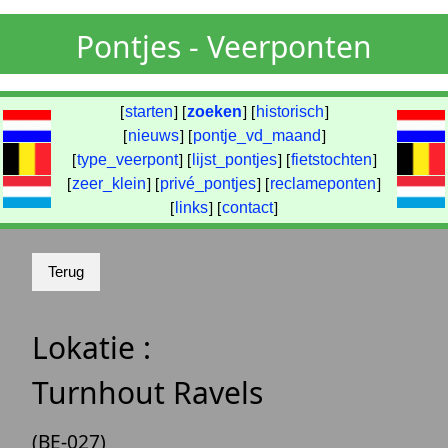
Pontjes - Veerponten
[
starten
] [
zoeken
] [
historisch
]
[
nieuws
] [
pontje_vd_maand
]
[
type_veerpont
] [
lijst_pontjes
] [
fietstochten
]
[
zeer_klein
] [
privé_pontjes
] [
reclameponten
]
[
links
] [
contact
]
Lokatie :
Turnhout Ravels
(BE-027)