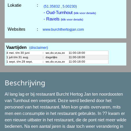
Lokatie
:
(51.35832 , 5.00230)
- Oud-Turnhout
(klik voor details)
- Ravels
(klik voor details)
Websites
:
www.burchthertogjan.com
Vaartijden
(disclaimer)
4 mei. t/m 30 juni
:
wo,do,vr,za,zo
11:00-18:00
1 juli t/m 31 aug.
:
dagelijks
11:00-18:00
1 sept. t/m 28 sept.
:
wo,do,vr,za,zo
11:00-18:00
Beschrijving
Al lang lag er bij restaurant Burcht Hertog Jan ten noordoosten
van Turnhout een veerpont. Deze werd bediend door het
personeel van het restaurant. Men kon gratis overvaren, mits
men een consumptie in het restaurant gebruikte. In ?? kwam er
een nieuwe uitbater in het restaurant, die de pont niet meer wilde
bedienen. Na een aantal jaren is daar toch weer verandering in