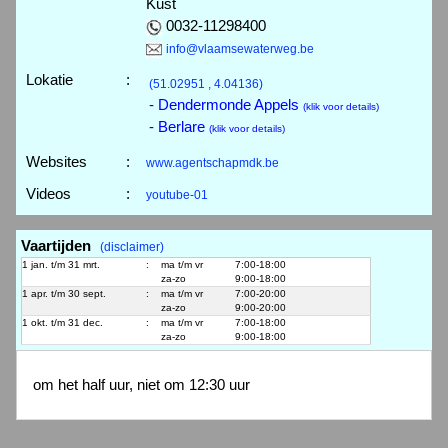
Kust
0032-11298400
info@vlaamsewaterweg.be
Lokatie
:
(51.02951 , 4.04136)
- Dendermonde Appels
(klik voor details)
- Berlare
(klik voor details)
Websites
:
www.agentschapmdk.be
Videos
:
youtube-01
Vaartijden
(disclaimer)
1 jan. t/m 31 mrt.
:
ma t/m vr
7:00-18:00
za-zo
9:00-18:00
1 apr. t/m 30 sept.
:
ma t/m vr
7:00-20:00
za-zo
9:00-20:00
1 okt. t/m 31 dec.
:
ma t/m vr
7:00-18:00
za-zo
9:00-18:00
om het half uur, niet om 12:30 uur