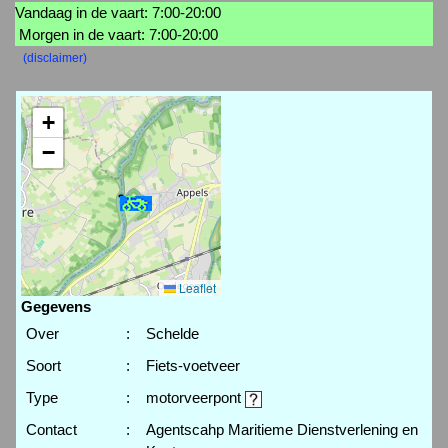
Vandaag in de vaart: 7:00-20:00
Morgen in de vaart: 7:00-20:00
(disclaimer)
+
−
Leaflet
Gegevens
Over
:
Schelde
Soort
:
Fiets-voetveer
Type
:
motorveerpont
Contact
:
Agentscahp Maritieme Dienstverlening en