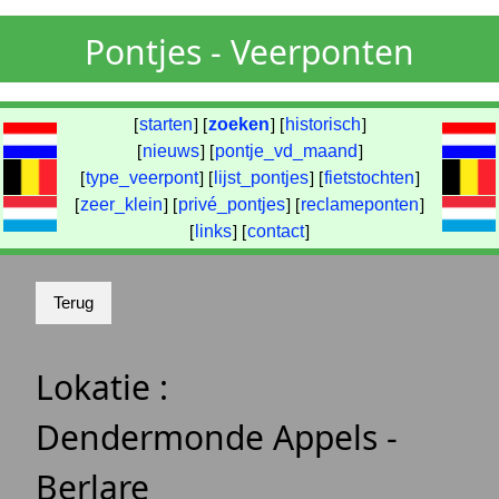
Pontjes - Veerponten
[
starten
] [
zoeken
] [
historisch
]
[
nieuws
] [
pontje_vd_maand
]
[
type_veerpont
] [
lijst_pontjes
] [
fietstochten
]
[
zeer_klein
] [
privé_pontjes
] [
reclameponten
]
[
links
] [
contact
]
Lokatie :
Dendermonde Appels -
Berlare