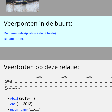
Veerponten in de buurt:
Dendermonde Appels (Oude Schelde)
Berlare - Donk
Veerboten op deze relatie:
-
(2013-....)
Aba 2
-
(....-2013)
Aba
-
(....-....)
(geen naam)