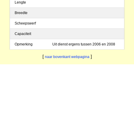
Lengte
Breedte
Scheepswerf
Capaciteit
Opmerking
Uit dienst ergens tussen 2006 en 2008
[
]
naar bovenkant webpagina