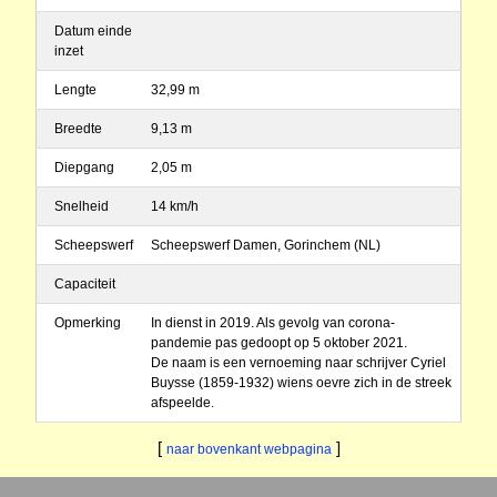
Datum einde
inzet
Lengte
32,99 m
Breedte
9,13 m
Diepgang
2,05 m
Snelheid
14 km/h
Scheepswerf
Scheepswerf Damen, Gorinchem (NL)
Capaciteit
Opmerking
In dienst in 2019. Als gevolg van corona-
pandemie pas gedoopt op 5 oktober 2021.
De naam is een vernoeming naar schrijver Cyriel
Buysse (1859-1932) wiens oevre zich in de streek
afspeelde.
[
]
naar bovenkant webpagina