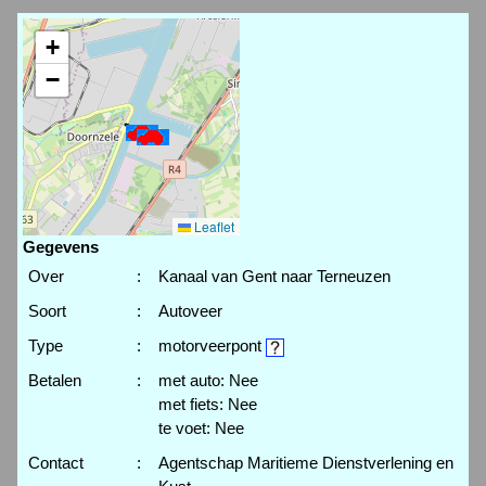
+
−
Leaflet
Gegevens
Over
:
Kanaal van Gent naar Terneuzen
Soort
:
Autoveer
Type
:
motorveerpont
Betalen
:
met auto: Nee
met fiets: Nee
te voet: Nee
Contact
:
Agentschap Maritieme Dienstverlening en