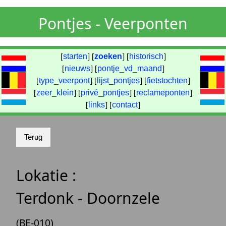
Pontjes - Veerponten
[
starten
] [
zoeken
] [
historisch
]
[
nieuws
] [
pontje_vd_maand
]
[
type_veerpont
] [
lijst_pontjes
] [
fietstochten
]
[
zeer_klein
] [
privé_pontjes
] [
reclameponten
]
[
links
] [
contact
]
Lokatie :
Terdonk - Doornzele
(BE-010)