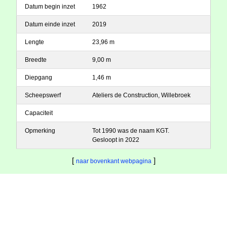
Datum begin inzet
1962
Datum einde inzet
2019
Lengte
23,96 m
Breedte
9,00 m
Diepgang
1,46 m
Scheepswerf
Ateliers de Construction, Willebroek
Capaciteit
Opmerking
Tot 1990 was de naam KGT.
Gesloopt in 2022
[
]
naar bovenkant webpagina