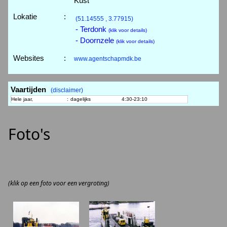
Kust
Lokatie
:
(51.14555 , 3.77915)
- Terdonk
(klik voor details)
- Doornzele
(klik voor details)
Websites
:
www.agentschapmdk.be
Vaartijden
(disclaimer)
Hele jaar,
:
dagelijks
4:30-23:10
Foto's
(klik op een foto voor een vergroting)