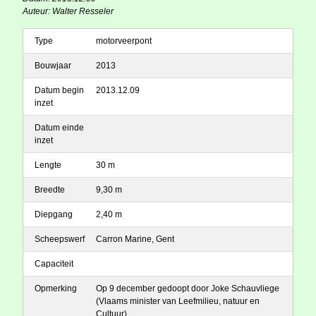
Auteur: Walter Resseler
Type
motorveerpont
Bouwjaar
2013
Datum begin
2013.12.09
inzet
Datum einde
inzet
Lengte
30 m
Breedte
9,30 m
Diepgang
2,40 m
Scheepswerf
Carron Marine, Gent
Capaciteit
Opmerking
Op 9 december gedoopt door Joke Schauvliege
(Vlaams minister van Leefmilieu, natuur en
Cultuur).