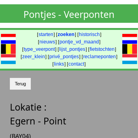
Pontjes - Veerponten
[
starten
] [
zoeken
] [
historisch
]
[
nieuws
] [
pontje_vd_maand
]
[
type_veerpont
] [
lijst_pontjes
] [
fietstochten
]
[
zeer_klein
] [
privé_pontjes
] [
reclameponten
]
[
links
] [
contact
]
Lokatie :
Egern - Point
(BAY04)