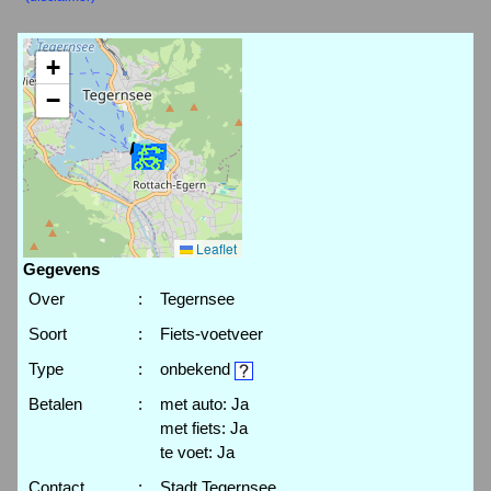
+
−
Leaflet
Gegevens
Over
:
Tegernsee
Soort
:
Fiets-voetveer
Type
:
onbekend
Betalen
:
met auto: Ja
met fiets: Ja
te voet: Ja
Contact
:
Stadt Tegernsee