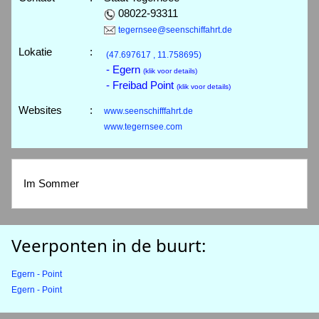
08022-93311
tegernsee@seenschiffahrt.de
Lokatie
:
(47.697617 , 11.758695)
- Egern
(klik voor details)
- Freibad Point
(klik voor details)
Websites
:
www.seenschifffahrt.de
www.tegernsee.com
Im Sommer
Veerponten in de buurt:
Egern - Point
Egern - Point