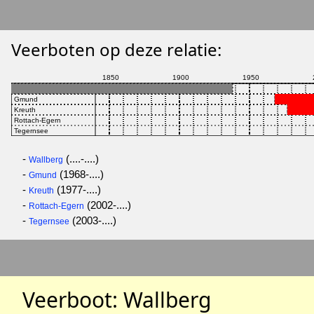
Veerboten op deze relatie:
-
(....-....)
Wallberg
-
(1968-....)
Gmund
-
(1977-....)
Kreuth
-
(2002-....)
Rottach-Egern
-
(2003-....)
Tegernsee
Veerboot: Wallberg