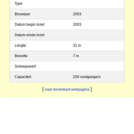
Type
Bouwjaar
2003
Datum begin inzet
2003
Datum einde inzet
Lengte
31 m
Breedte
7 m
Scheepswerf
Capaciteit
250 voetgangers
[
]
naar bovenkant webpagina