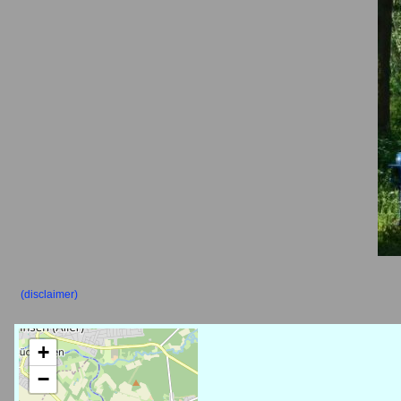
(disclaimer)
+
−