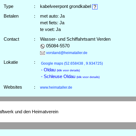
Type
:
kabelveerpont grondkabel
Betalen
:
met auto: Ja
met fiets: Ja
te voet: Ja
Contact
:
Wasser- und Schiffahrtsamt Verden
05084-5570
vorstand@heimataller.de
Lokatie
:
Google maps
(52.658438 , 9.934725)
- Oldau
(klik voor details)
- Schleuse Oldau
(klik voor details)
Websites
:
www.heimataller.de
raftwerk und den Heimatverein