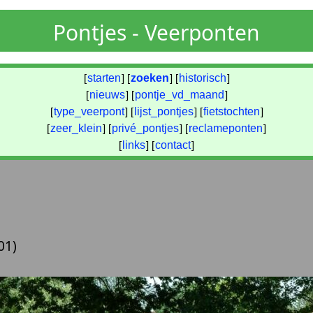
Pontjes - Veerponten
[
starten
] [
zoeken
] [
historisch
]
[
nieuws
] [
pontje_vd_maand
]
[
type_veerpont
] [
lijst_pontjes
] [
fietstochten
]
[
zeer_klein
] [
privé_pontjes
] [
reclameponten
]
[
links
] [
contact
]
01)