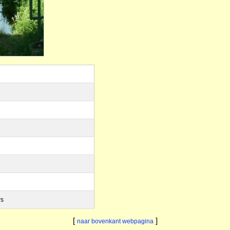
rs
[
]
naar bovenkant webpagina