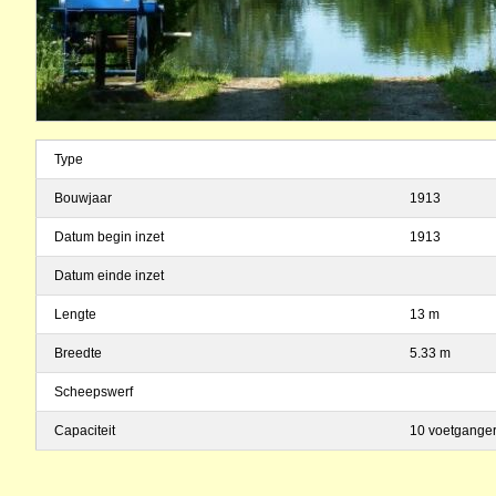
Type
Bouwjaar
1913
Datum begin inzet
1913
Datum einde inzet
Lengte
13 m
Breedte
5.33 m
Scheepswerf
Capaciteit
10 voetgange