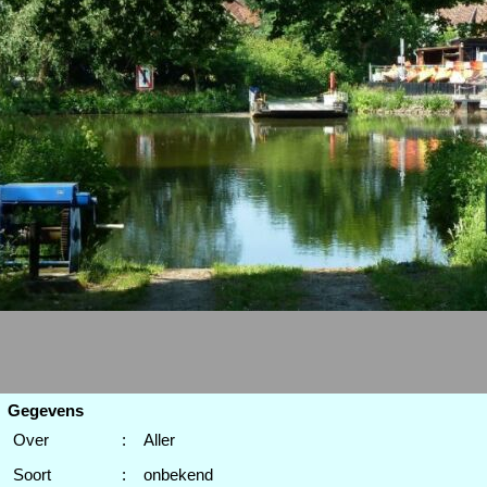
Gegevens
Over
:
Aller
Soort
:
onbekend